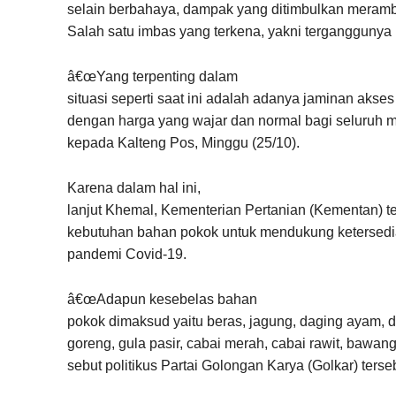
selain berbahaya, dampak yang ditimbulkan meramb
Salah satu imbas yang terkena, yakni terganggunya h
â€œYang terpenting dalam
situasi seperti saat ini adalah adanya jaminan aks
dengan harga yang wajar dan normal bagi seluruh m
kepada Kalteng Pos, Minggu (25/10).
Karena dalam hal ini,
lanjut Khemal, Kementerian Pertanian (Kementan) t
kebutuhan bahan pokok untuk mendukung ketersed
pandemi Covid-19.
â€œAdapun kesebelas bahan
pokok dimaksud yaitu beras, jagung, daging ayam, da
goreng, gula pasir, cabai merah, cabai rawit, bawan
sebut politikus Partai Golongan Karya (Golkar) terse