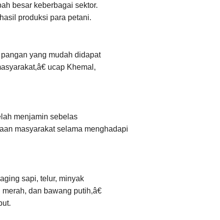
ah besar keberbagai sektor.
asil produksi para petani.
es pangan yang mudah didapat
asyarakat,â€ ucap Khemal,
elah menjamin sebelas
iaan masyarakat selama menghadapi
ging sapi, telur, minyak
g merah, dan bawang putih,â€
but.