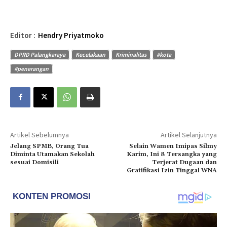
Editor :
Hendry Priyatmoko
DPRD Palangkaraya
Kecelakaan
Kriminalitas
#kota
#penerangan
Artikel Sebelumnya
Artikel Selanjutnya
Jelang SPMB, Orang Tua
Selain Wamen Imipas Silmy
Diminta Utamakan Sekolah
Karim, Ini 8 Tersangka yang
sesuai Domisili
Terjerat Dugaan dan
Gratifikasi Izin Tinggal WNA