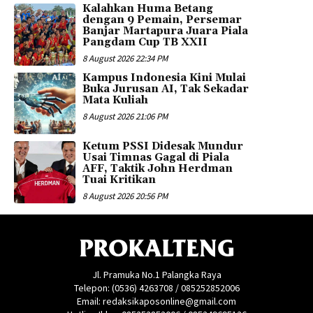
Kalahkan Huma Betang
dengan 9 Pemain, Persemar
Banjar Martapura Juara Piala
Pangdam Cup TB XXII
8 August 2026 22:34 PM
Kampus Indonesia Kini Mulai
Buka Jurusan AI, Tak Sekadar
Mata Kuliah
8 August 2026 21:06 PM
Ketum PSSI Didesak Mundur
Usai Timnas Gagal di Piala
AFF, Taktik John Herdman
Tuai Kritikan
8 August 2026 20:56 PM
PROKALTENG
Jl. Pramuka No.1 Palangka Raya
Telepon: (0536) 4263708 / 085252852006
Email: redaksikaposonline@gmail.com