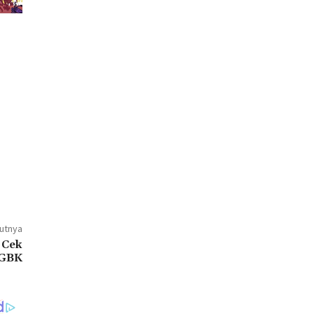
jutnya
 Cek
 GBK