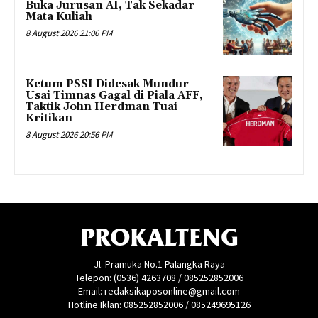
Buka Jurusan AI, Tak Sekadar
Mata Kuliah
8 August 2026 21:06 PM
Ketum PSSI Didesak Mundur
Usai Timnas Gagal di Piala AFF,
Taktik John Herdman Tuai
Kritikan
8 August 2026 20:56 PM
PROKALTENG
Jl. Pramuka No.1 Palangka Raya
Telepon: (0536) 4263708 / 085252852006
Email: redaksikaposonline@gmail.com
Hotline Iklan: 085252852006 / 085249695126