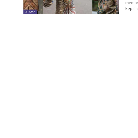
memang
kepala
UTAMA