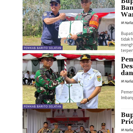
Bup
Ban
Wa
M Hafi
Bupat
tidak 
mengh
PEMKAB BARITO SELATAN
terpen
Pem
Des
dan
M Hafi
Pemer
Imbang
PEMKAB BARITO SELATAN
Bup
Pri
M Hafi