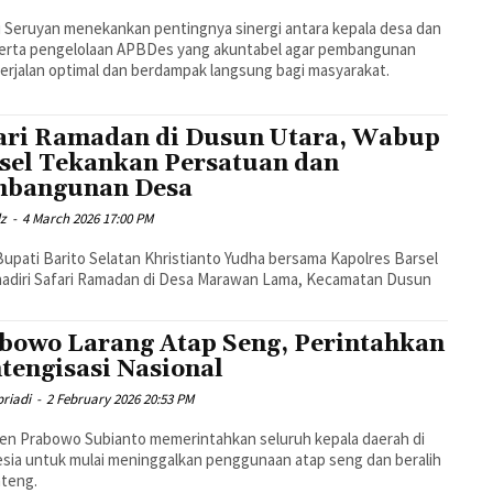
 Seruyan menekankan pentingnya sinergi antara kepala desa dan
erta pengelolaan APBDes yang akuntabel agar pembangunan
erjalan optimal dan berdampak langsung bagi masyarakat.
ari Ramadan di Dusun Utara, Wabup
sel Tekankan Persatuan dan
bangunan Desa
dz
-
4 March 2026 17:00 PM
Bupati Barito Selatan Khristianto Yudha bersama Kapolres Barsel
adiri Safari Ramadan di Desa Marawan Lama, Kecamatan Dusun
bowo Larang Atap Seng, Perintahkan
tengisasi Nasional
riadi
-
2 February 2026 20:53 PM
en Prabowo Subianto memerintahkan seluruh kepala daerah di
sia untuk mulai meninggalkan penggunaan atap seng dan beralih
nteng.