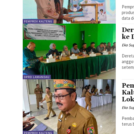
Pempr
produs
data 
PEMPROV KALTENG
Der
ke
Eko Sup
Dereta
anggot
setem
DPRD LAMANDAU
Pem
Kal
Lok
Eko Sup
Pemban
terus 
PEMPROV KALTENG