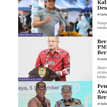
Kal
Des
M Hafi
Pempr
melalu
PEMPROV KALTENG
Ber
PMD
Ber
M Hafi
Dinas
strate
kelola
PEMPROV KALTENG
Pem
Awa
Ber
M Hafi