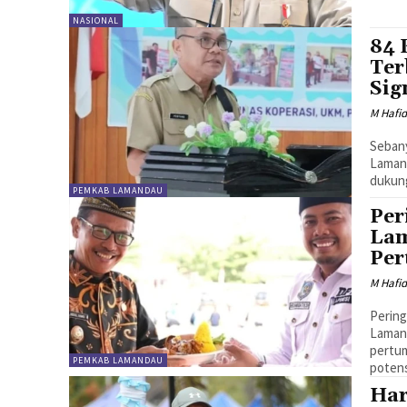
NASIONAL
84 
Ter
Sig
M Hafi
Sebany
Laman
dukun
PEMKAB LAMANDAU
Per
Lam
Pe
M Hafi
Pering
Laman
pertum
PEMKAB LAMANDAU
potens
Har