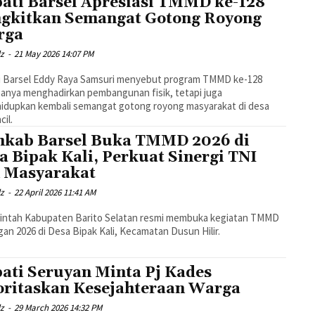
ati Barsel Apresiasi TMMD ke-128
gkitkan Semangat Gotong Royong
rga
dz
-
21 May 2026 14:07 PM
i Barsel Eddy Raya Samsuri menyebut program TMMD ke-128
hanya menghadirkan pembangunan fisik, tetapi juga
idupkan kembali semangat gotong royong masyarakat di desa
cil.
kab Barsel Buka TMMD 2026 di
a Bipak Kali, Perkuat Sinergi TNI
 Masyarakat
dz
-
22 April 2026 11:41 AM
intah Kabupaten Barito Selatan resmi membuka kegiatan TMMD
an 2026 di Desa Bipak Kali, Kecamatan Dusun Hilir.
ati Seruyan Minta Pj Kades
oritaskan Kesejahteraan Warga
dz
-
29 March 2026 14:32 PM