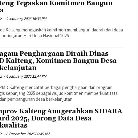
teng Tegaskan Komitmen Bangun
a
dz
-
9 January 2026 16:33 PM
ov Kalteng menegaskan komitmen membangun daerah dari desa
i peringatan Hari Desa Nasional 2026.
agam Penghargaan Diraih Dinas
 Kalteng, Komitmen Bangun Desa
kelanjutan
dz
-
4 January 2026 12:44 PM
 PMD Kalteng mencatat berbagai penghargaan dan program
gis sepanjang 2025 sebagai wujud komitmen memperkuat tata
 dan pembangunan desa berkelanjutan.
prov Kalteng Anugerahkan SIDARA
rd 2025, Dorong Data Desa
kualitas
dz
-
8 December 2025 06:45 AM