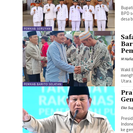
Bupati
BPD s
desa b
PEMKAB SERUYAN
Saf
Bar
Pem
M Hafi
Wakil 
mengh
Utara.
PEMKAB BARITO SELATAN
Pra
Gen
Eko Sup
Presid
Indone
ke ge