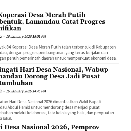
Koperasi Desa Merah Putih
bentuk, Lamandau Catat Progres
nifikan
dz
-
16 January 2026 15:01 PM
ak 84 Koperasi Desa Merah Putih telah terbentuk di Kabupaten
dau, dengan progres pembangunan yang terus berjalan dan
gan penuh pemerintah daerah untuk memperkuat ekonomi desa.
ingati Hari Desa Nasional, Wabup
andau Dorong Desa Jadi Pusat
rtumbuhan
dz
-
16 January 2026 14:45 PM
atan Hari Desa Nasional 2026 dimanfaatkan Wakil Bupati
dau Abdul Hamid untuk mendorong desa menjadi pusat
buhan melalui kolaborasi, tata kelola yang baik, dan penguatan
i lokal.
i Desa Nasional 2026, Pemprov