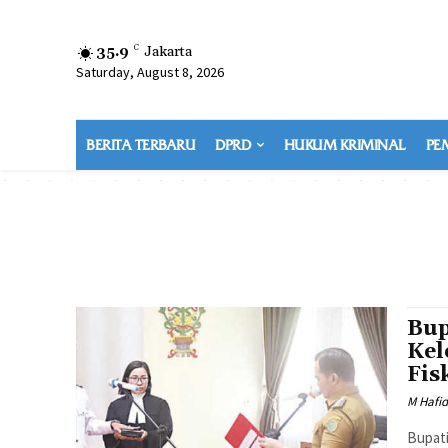
35.9
C
Jakarta
Saturday, August 8, 2026
BERITA TERBARU
DPRD
HUKUM KRIMINAL
PE
Bup
Kel
Fis
M Hafi
Bupati