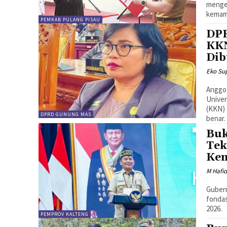
mengel
kemamp
PEMKAB PULANG PISAU
DPR
KKN
Dib
Eko Sup
Anggo
Univer
(KKN)
DPRD GUNUNG MAS
benar.
Buk
Tek
Kem
M Hafi
Guber
fonda
2026.
PEMPROV KALTENG