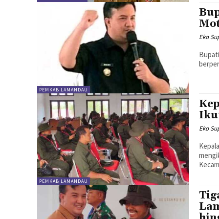
Bup
Mot
Eko Sup
Bupati
berper
PEMKAB LAMANDAU
Kep
Iku
Eko Sup
Kepal
mengik
Kecama
PEMKAB LAMANDAU
Tig
Lam
hin