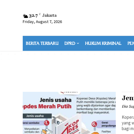
32.7
C
Jakarta
Friday, August 7, 2026
BERITA TERBARU
DPRD
HUKUM KRIMINAL
PE
Jen
Eko Sup
Kopera
yang w
bagi m