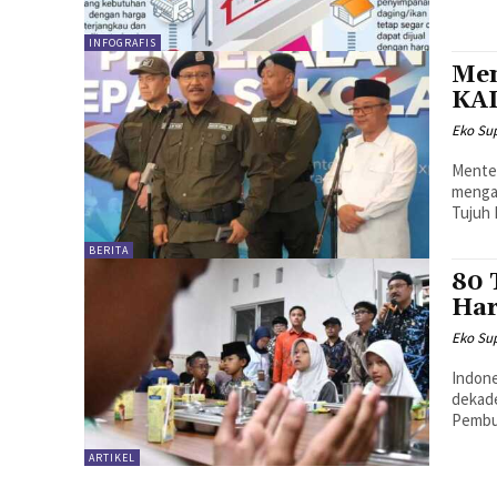
INFOGRAFIS
Men
KAI
Eko Sup
Menter
mengaj
Tujuh 
BERITA
80 
Har
Eko Sup
Indone
dekade
Pembu
ARTIKEL