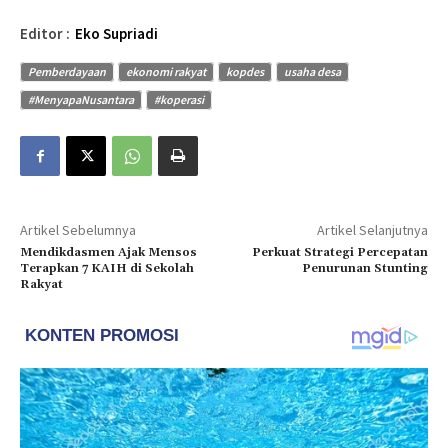
Editor :
Eko Supriadi
Pemberdayaan
ekonomi rakyat
kopdes
usaha desa
#MenyapaNusantara
#koperasi
Artikel Sebelumnya
Artikel Selanjutnya
Mendikdasmen Ajak Mensos
Perkuat Strategi Percepatan
Terapkan 7 KAIH di Sekolah
Penurunan Stunting
Rakyat