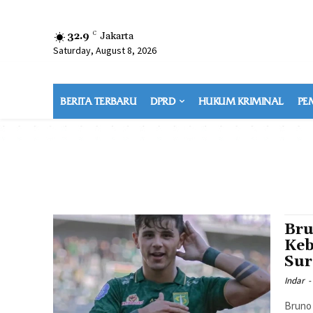
32.9
C
Jakarta
Saturday, August 8, 2026
BERITA TERBARU
DPRD
HUKUM KRIMINAL
PE
Bru
Keb
Sur
Indar
-
Bruno