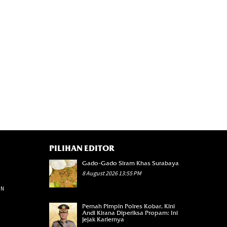
PILIHAN EDITOR
98
Gado-Gado Siram Khas Surabaya
40
8 August 2026 13:55 PM
1093
AN
36
37
Pernah Pimpin Polres Kobar, Kini
6228
Andi Kirana Diperiksa Propam: Ini
Jejak Kariernya