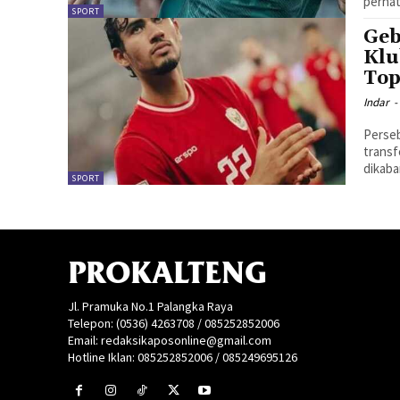
perhat
SPORT
Geb
Klu
To
Indar
-
Perseb
transf
dikaba
SPORT
PROKALTENG
Jl. Pramuka No.1 Palangka Raya
Telepon: (0536) 4263708 / 085252852006
Email: redaksikaposonline@gmail.com
Hotline Iklan: 085252852006 / 085249695126