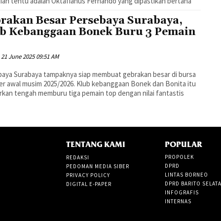
ian tentu adalah Oktafianus Fernando yang dipastikan bertaha
rakan Besar Persebaya Surabaya,
b Kebanggaan Bonek Buru 3 Pemain
p
21 June 2025 09:51 AM
aya Surabaya tampaknya siap membuat gebrakan besar di bursa
er awal musim 2025/2026. Klub kebanggaan Bonek dan Bonita itu
rkan tengah memburu tiga pemain top dengan nilai fantastis
TENTANG KAMI
POPULAR
PROPOLEK
REDAKSI
DPRD
PEDOMAN MEDIA SIBER
LINTAS BORNEO
PRIVACY POLICY
DPRD BARITO SELAT
DIGITAL E-PAPER
INFOGRAFIS
INTERNAS