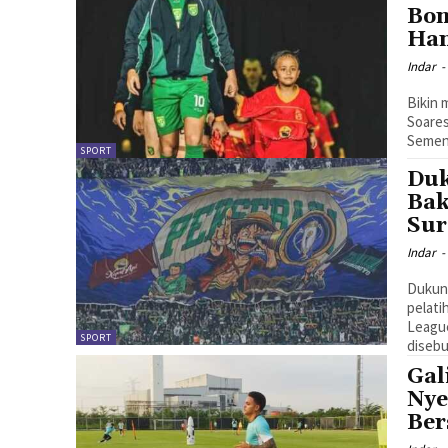
Bon
Han
Indar
-
Bikin 
Soare
Semen
SPORT
Duk
Bak
Sur
Indar
-
Dukung
pelati
League
SPORT
diseb
Gal
Nye
Ber