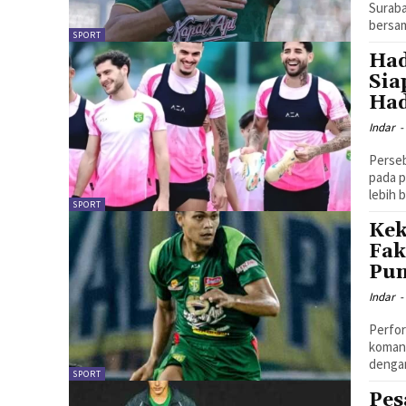
Suraba
bersam
SPORT
Had
Sia
Had
Indar
-
Perse
pada p
lebih 
SPORT
Kek
Fak
Pun
Indar
-
Perfor
komand
dengan
SPORT
Pes