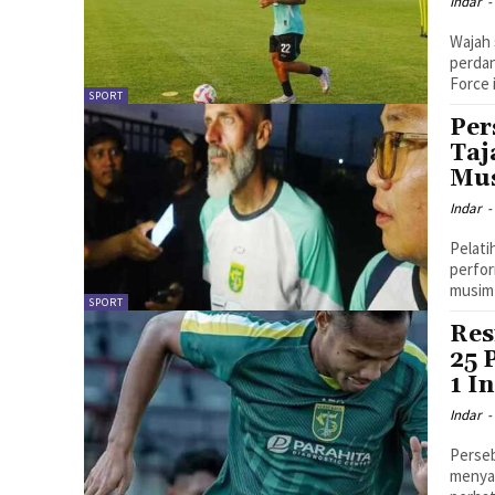
Indar
-
Wajah 
perdan
Force 
SPORT
Per
Taj
Mus
Indar
-
Pelati
perfo
musim 
SPORT
Res
25 
1 I
Indar
-
Perseb
menyam