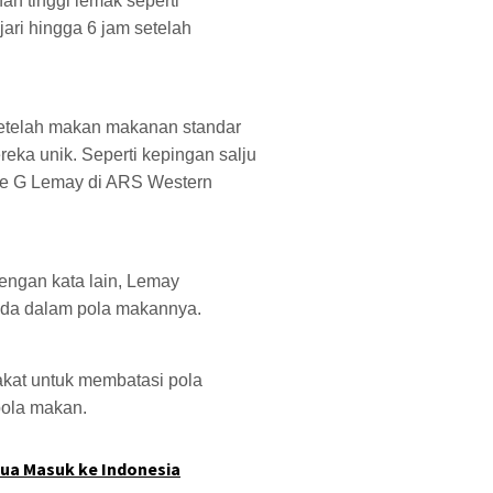
n tinggi lemak seperti
jari hingga 6 jam setelah
 setelah makan makanan standar
ka unik. Seperti kepingan salju
elle G Lemay di ARS Western
engan kata lain, Lemay
eda dalam pola makannya.
akat untuk membatasi pola
pola makan.
, Dua Masuk ke Indonesia