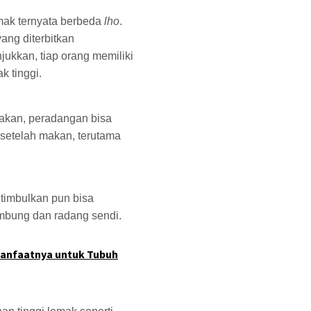
emak ternyata berbeda
lho
.
yang diterbitkan
jukkan, tiap orang memiliki
 tinggi.
takan, peradangan bisa
n setelah makan, terutama
timbulkan pun bisa
mbung dan radang sendi.
Manfaatnya untuk Tubuh