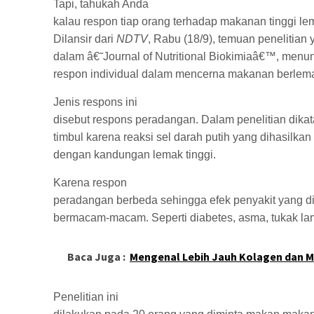
Tapi, tahukah Anda
kalau respon tiap orang terhadap makanan tinggi l
Dilansir dari
NDTV
, Rabu (18/9), temuan penelitian 
dalam â€˜Journal of Nutritional Biokimiaâ€™, menun
respon individual dalam mencerna makanan berlemak
Jenis respons ini
disebut respons peradangan. Dalam penelitian dika
timbul karena reaksi sel darah putih yang dihasilka
dengan kandungan lemak tinggi.
Karena respon
peradangan berbeda sehingga efek penyakit yang di
bermacam-macam. Seperti diabetes, asma, tukak la
Baca Juga :
Mengenal Lebih Jauh Kolagen dan 
Penelitian ini