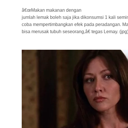
â€œMakan makanan dengan
jumlah lemak boleh saja jika dikonsumsi 1 kali semi
coba mempertimbangkan efek pada peradangan. Ma
bisa merusak tubuh seseorang,â€ tegas Lemay. (jpg