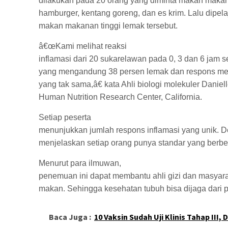
dilakukan pada 20 orang yang diminta makan makana
hamburger, kentang goreng, dan es krim. Lalu dipela
makan makanan tinggi lemak tersebut.
â€œKami melihat reaksi
inflamasi dari 20 sukarelawan pada 0, 3 dan 6 jam
yang mengandung 38 persen lemak dan respons mere
yang tak sama,â€ kata Ahli biologi molekuler Dani
Human Nutrition Research Center, California.
Setiap peserta
menunjukkan jumlah respons inflamasi yang unik. D
menjelaskan setiap orang punya standar yang berb
Menurut para ilmuwan,
penemuan ini dapat membantu ahli gizi dan masyar
makan. Sehingga kesehatan tubuh bisa dijaga dari 
Baca Juga :
10 Vaksin Sudah Uji Klinis Tahap III