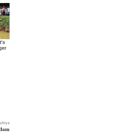
jutnya
ndam