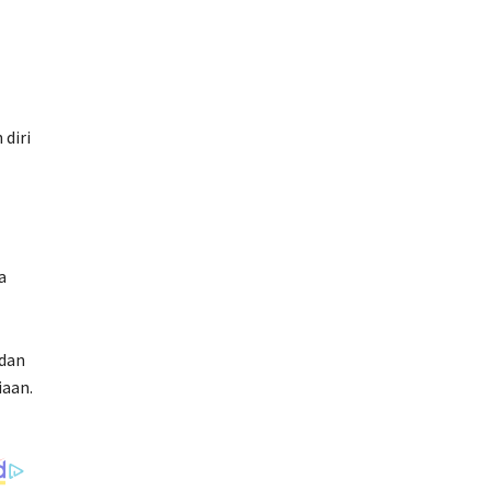
diri
a
 dan
iaan.