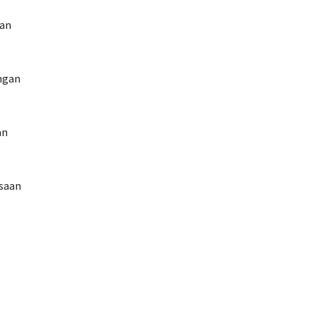
aan
ngan
an
asaan