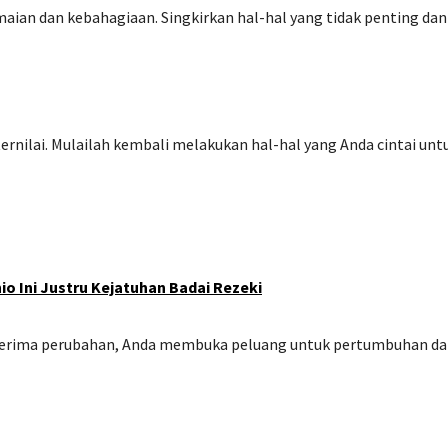
ian dan kebahagiaan. Singkirkan hal-hal yang tidak penting dan
rnilai. Mulailah kembali melakukan hal-hal yang Anda cintai unt
io Ini Justru Kejatuhan Badai Rezeki
enerima perubahan, Anda membuka peluang untuk pertumbuhan d