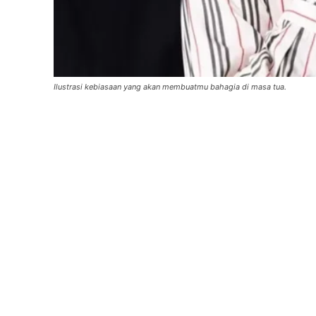
Ilustrasi kebiasaan yang akan membuatmu bahagia di masa tua.