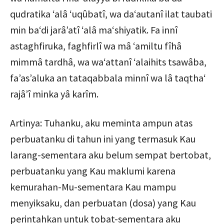
qudratika ‘alâ ‘uqûbatî, wa da‘autanî ilat taubati
min ba‘di jarâ’atî ‘alâ ma‘shiyatik. Fa innî
astaghfiruka, faghfirlî wa mâ ‘amiltu fîhâ
mimmâ tardhâ, wa wa‘attanî ‘alaihits tsawâba,
fa’as’aluka an tataqabbala minnî wa lâ taqtha‘
rajâ’î minka yâ karîm.
Artinya: Tuhanku, aku meminta ampun atas
perbuatanku di tahun ini yang termasuk Kau
larang-sementara aku belum sempat bertobat,
perbuatanku yang Kau maklumi karena
kemurahan-Mu-sementara Kau mampu
menyiksaku, dan perbuatan (dosa) yang Kau
perintahkan untuk tobat-sementara aku