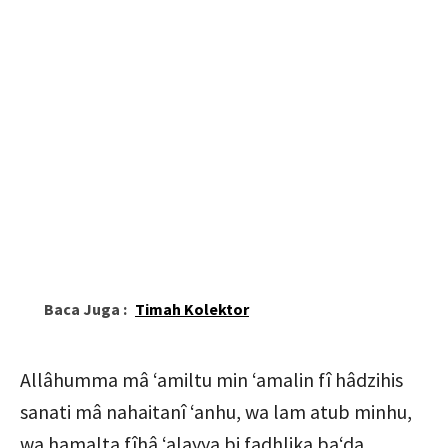
Baca Juga :
Timah Kolektor
Allâhumma mâ ‘amiltu min ‘amalin fî hâdzihis
sanati mâ nahaitanî ‘anhu, wa lam atub minhu,
wa hamalta fîhâ ‘alayya bi fadhlika ba‘da