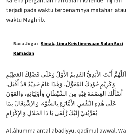
karena pergantian hari dalam kalender hijriah
terjadi pada waktu terbenamnya matahari atau
waktu Maghrib.
Baca Juga :
Simak, Lima Keistimewaan Bulan Suci
Ramadan
اَللّٰهُمَّ أَنْتَ الأَبَدِيُّ القَدِيمُ الأَوَّلُ وَعَلَى فَضْلِكَ العَظِيْمِ
وَكَرِيْمِ جُوْدِكَ المُعَوَّلُ، وَهٰذَا عَامٌ جَدِيْدٌ قَدْ أَقْبَلَ،
أَسْأَلُكَ العِصْمَةَ فِيْهِ مِنَ الشَّيْطَانِ وَأَوْلِيَائِهِ، وَالعَوْنَ
عَلَى هٰذِهِ النَّفْسِ الأَمَّارَةِ بِالسُّوْءِ، وَالاِشْتِغَالَ بِمَا
يُقَرِّبُنِيْ إِلَيْكَ زُلْفَى يَا ذَا الجَلَالِ وَالإِكْرَامِ
Allâhumma antal abadiyyul qadîmul awwal. Wa