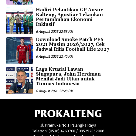
Hadiri Pelantikan GP Ansor
Kalteng, Agustiar Tekankan
Pertumbuhan Ekonomi
Inklusif
6 August 2026 22:58 PM
Download Smoke Patch PES
2021 Musim 2026/2027, Cek
Jadwal Rilis Football Life 2027
6 August 2026 22:40 PM
Laga Krusial Lawan
Singapura, John Herdman
Menilai Jadi Ujian untuk
Timnas Indonesia
6 August 2026 22:28 PM
PROKALTENG
Jl. Pramuka No.1 Palangka Raya
Telepon: (0536) 4263708 / 085252852006