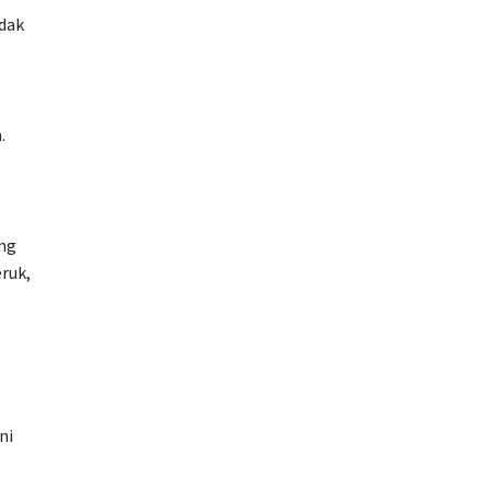
idak
.
ang
eruk,
ni