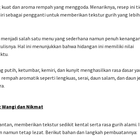
g kuat dan aroma rempah yang menggoda. Menariknya, resep ini t
 sebagai pengganti untuk memberikan tekstur gurih yang lebih
as menjadi salah satu menu yang sederhana namun penuh kenangan
tulisnya. Hal ini menunjukkan bahwa hidangan ini memiliki nilai
ktu.
putih, ketumbar, kemiri, dan kunyit menghasilkan rasa dasar y
 rempah aromatik seperti lengkuas, serai, daun salam, dan daun j
ra.
 Wangi dan Nikmat
ntan, memberikan tekstur sedikit kental serta rasa gurih alami. I
an namun tetap lezat. Berikut bahan dan langkah pembuatannya: