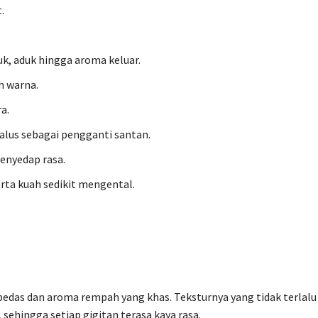
.
uk, aduk hingga aroma keluar.
 warna.
a.
alus sebagai pengganti santan.
enyedap rasa.
ta kuah sedikit mengental.
pedas dan aroma rempah yang khas. Teksturnya yang tidak terlalu
hingga setiap gigitan terasa kaya rasa.