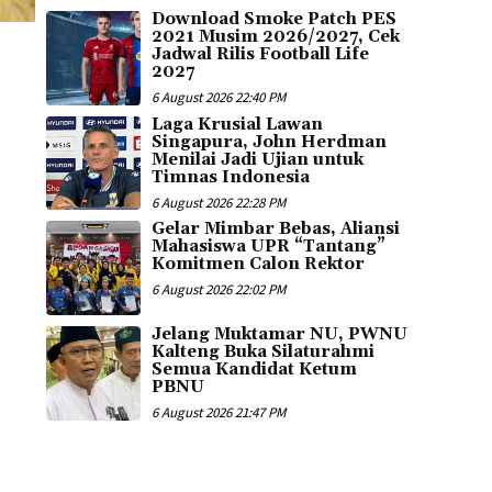
Download Smoke Patch PES
2021 Musim 2026/2027, Cek
Jadwal Rilis Football Life
2027
6 August 2026 22:40 PM
Laga Krusial Lawan
Singapura, John Herdman
Menilai Jadi Ujian untuk
Timnas Indonesia
6 August 2026 22:28 PM
Gelar Mimbar Bebas, Aliansi
Mahasiswa UPR “Tantang”
Komitmen Calon Rektor
6 August 2026 22:02 PM
Jelang Muktamar NU, PWNU
Kalteng Buka Silaturahmi
Semua Kandidat Ketum
PBNU
6 August 2026 21:47 PM