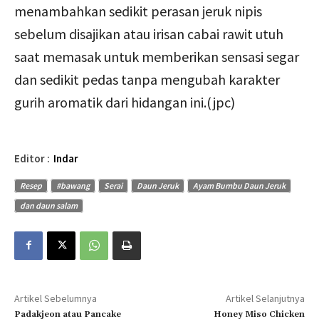
menambahkan sedikit perasan jeruk nipis
sebelum disajikan atau irisan cabai rawit utuh
saat memasak untuk memberikan sensasi segar
dan sedikit pedas tanpa mengubah karakter
gurih aromatik dari hidangan ini.(jpc)
Editor :
Indar
Resep
#bawang
Serai
Daun Jeruk
Ayam Bumbu Daun Jeruk
dan daun salam
Artikel Sebelumnya
Artikel Selanjutnya
Padakjeon atau Pancake
Honey Miso Chicken