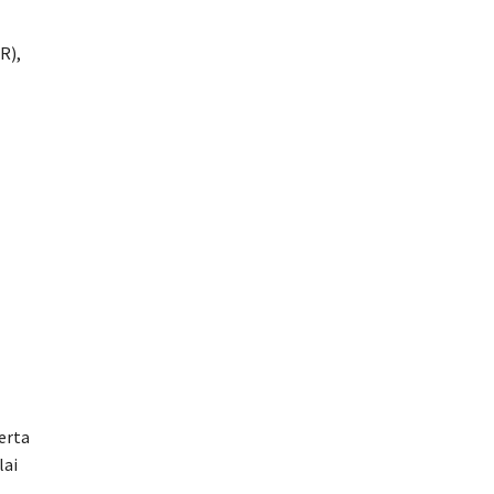
R),
erta
lai