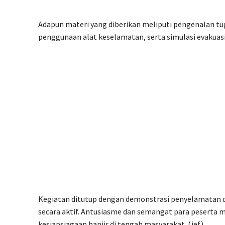
Adapun materi yang diberikan meliputi pengenalan tug
penggunaan alat keselamatan, serta simulasi evakuasi
Kegiatan ditutup dengan demonstrasi penyelamatan d
secara aktif. Antusiasme dan semangat para peserta 
kesiapsiagaan banjir di tengah masyarakat. (jef)