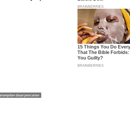
erampilan dasar pencarian