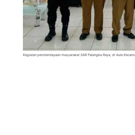
Kegiatan pemberdayaan masyarakat SAR Palangka Raya, di Aula Kecamat