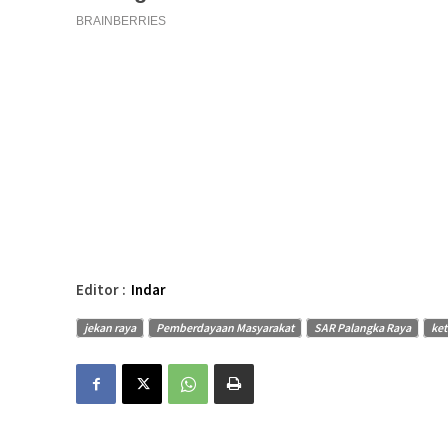
Editor :
Indar
jekan raya
Pemberdayaan Masyarakat
SAR Palangka Raya
ket