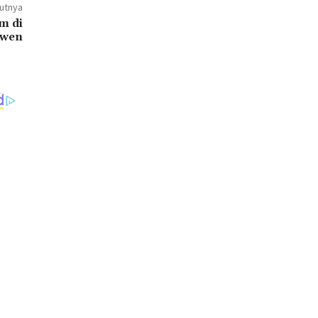
jutnya
m di
awen