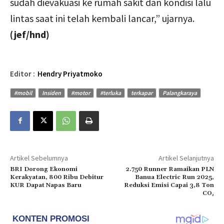
sudah dievakuasi ke rumah sakit dan kondisi lalu
lintas saat ini telah kembali lancar,” ujarnya.
(jef/hnd)
Editor :
Hendry Priyatmoko
#mobil
Insiden
#motor
#terluka
terkapar
Palangkaraya
Artikel Sebelumnya
Artikel Selanjutnya
BRI Dorong Ekonomi
2.750 Runner Ramaikan PLN
Kerakyatan, 800 Ribu Debitur
Banua Electric Run 2025,
KUR Dapat Napas Baru
Reduksi Emisi Capai 3,8 Ton
CO₂