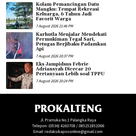
Kolam Pemancingan Datu
Mangku: Tempat Rekreasi
Keluarga, 6 Tahun Jadi
Favorit Warga
7 August 2026 21:46 PM
Karhutla Menjalar Mendekati
Permukiman Tegal Sari,
Petugas Berjibaku Padamkan
Api
7 August 2026 20:37 PM
Eks Jampidsus Febrie
Adriansyah Dicecar 20
Pertanyaan Lebih soal TPPU
7 August 2026 20:24 PM
PROKALTENG
Jl. Pramuka No.1 Palangka Raya
Telepon: (0536) 4263708 / 085252852006
Email: redaksikaposonline@gmail.com