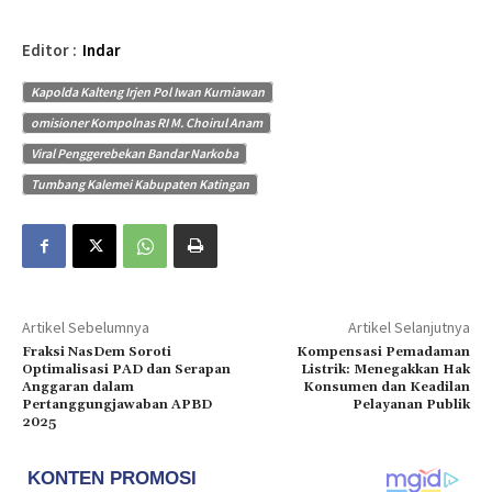
Editor :
Indar
Kapolda Kalteng Irjen Pol Iwan Kurniawan
omisioner Kompolnas RI M. Choirul Anam
Viral Penggerebekan Bandar Narkoba
Tumbang Kalemei Kabupaten Katingan
Artikel Sebelumnya
Artikel Selanjutnya
Fraksi NasDem Soroti
Kompensasi Pemadaman
Optimalisasi PAD dan Serapan
Listrik: Menegakkan Hak
Anggaran dalam
Konsumen dan Keadilan
Pertanggungjawaban APBD
Pelayanan Publik
2025