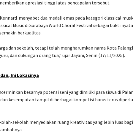
memberikan apresiasi tinggi atas pencapaian tersebut.
Kennard menyabet dua medali emas pada kategori classical musi
assical Music di Surabaya World Choral Festival sebagai bukti nyata
semakin berkualitas.
arga dan sekolah, tetapi telah mengharumkan nama Kota Palang
 guru, dan dukungan orang tua,” ujar Jayani, Senin (17/11/2025).
an, Ini Lokasinya
minkan besarnya potensi seni yang dimiliki para siswa di Pala
n dan kesempatan tampil di berbagai kompetisi harus terus diperl
olah-sekolah menyediakan ruang kreativitas yang lebih luas bagi
 tambahnya.