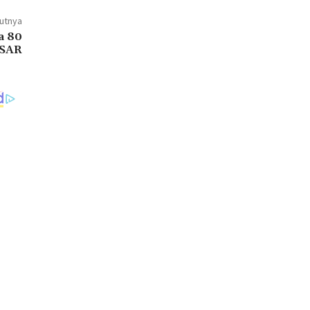
jutnya
a 80
 SAR