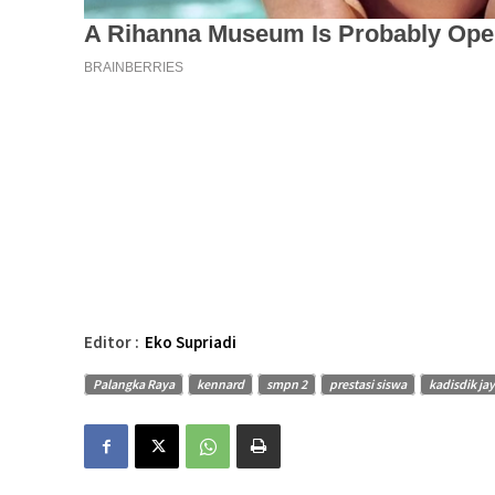
Editor :
Eko Supriadi
Palangka Raya
kennard
smpn 2
prestasi siswa
kadisdik ja