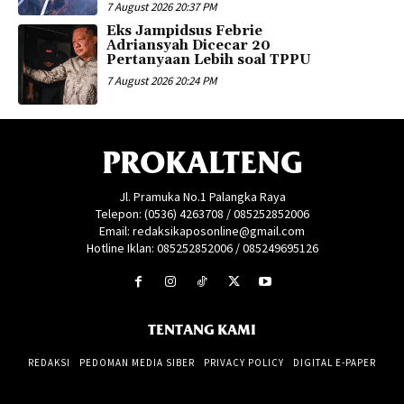
7 August 2026 20:37 PM
Eks Jampidsus Febrie
Adriansyah Dicecar 20
Pertanyaan Lebih soal TPPU
7 August 2026 20:24 PM
PROKALTENG
Jl. Pramuka No.1 Palangka Raya
Telepon: (0536) 4263708 / 085252852006
Email: redaksikaposonline@gmail.com
Hotline Iklan: 085252852006 / 085249695126
TENTANG KAMI
REDAKSI
PEDOMAN MEDIA SIBER
PRIVACY POLICY
DIGITAL E-PAPER