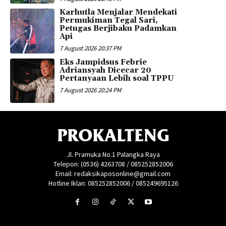
Karhutla Menjalar Mendekati
Permukiman Tegal Sari,
Petugas Berjibaku Padamkan
Api
7 August 2026 20:37 PM
Eks Jampidsus Febrie
Adriansyah Dicecar 20
Pertanyaan Lebih soal TPPU
7 August 2026 20:24 PM
PROKALTENG
Jl. Pramuka No.1 Palangka Raya
Telepon: (0536) 4263708 / 085252852006
Email: redaksikaposonline@gmail.com
Hotline Iklan: 085252852006 / 085249695126