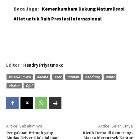
Baca Juga :
Kemenkumham Dukung Naturalisasi
Atlet untuk Raih Prestasi Internasional
Editor :
Hendry Priyatmoko
#MAHASISWA
#demo
Aset
Rumah
bandung
#mpr
#bakar
Ojol
Artikel Sebelumnya
Artikel Selanjutnya
Pengakuan Brimob yang
Ricuh Demo di Semarang,
Lindas Driver Ojol: Jalanan
Massa Merangsek Kantor