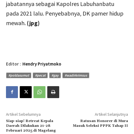
jabatannya sebagai Kapolres Labuhanbatu
pada 2021 lalu. Penyebabnya, DK pamer hidup
mewah.
(jpg)
Editor :
Hendry Priyatmoko
#poldasumut
#pecat
#gay
#wadirkrimsus
Artikel Sebelumnya
Artikel Selanjutnya
Siap-siap! Retreat Kepala
Ratusan Honorer di Mura
Daerah Dilakukan 21-28
Masuk Seleksi PPPK Tahap II
Februari 2025 di Magelang