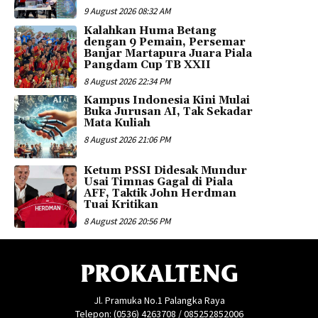
9 August 2026 08:32 AM
Kalahkan Huma Betang
dengan 9 Pemain, Persemar
Banjar Martapura Juara Piala
Pangdam Cup TB XXII
8 August 2026 22:34 PM
Kampus Indonesia Kini Mulai
Buka Jurusan AI, Tak Sekadar
Mata Kuliah
8 August 2026 21:06 PM
Ketum PSSI Didesak Mundur
Usai Timnas Gagal di Piala
AFF, Taktik John Herdman
Tuai Kritikan
8 August 2026 20:56 PM
PROKALTENG
Jl. Pramuka No.1 Palangka Raya
Telepon: (0536) 4263708 / 085252852006