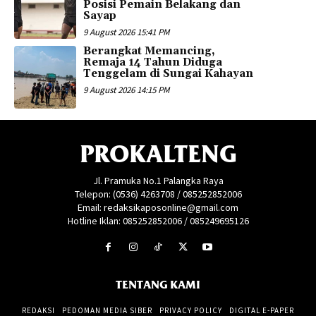
Posisi Pemain Belakang dan
Sayap
9 August 2026 15:41 PM
Berangkat Memancing,
Remaja 14 Tahun Diduga
Tenggelam di Sungai Kahayan
9 August 2026 14:15 PM
PROKALTENG
Jl. Pramuka No.1 Palangka Raya
Telepon: (0536) 4263708 / 085252852006
Email: redaksikaposonline@gmail.com
Hotline Iklan: 085252852006 / 085249695126
TENTANG KAMI
REDAKSI
PEDOMAN MEDIA SIBER
PRIVACY POLICY
DIGITAL E-PAPER