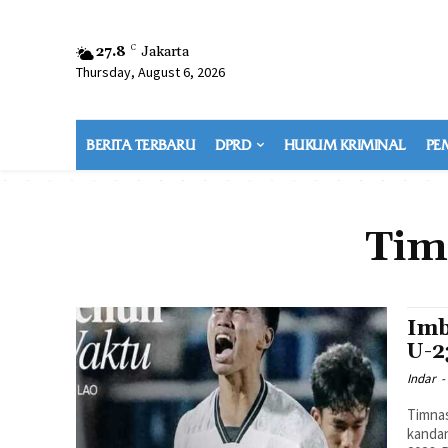
27.8
C
Jakarta
Thursday, August 6, 2026
BERITA TERBARU
DPRD
HUKUM KRIMINAL
PE
Tim
Imb
U-2
Indar
-
Timna
kandan