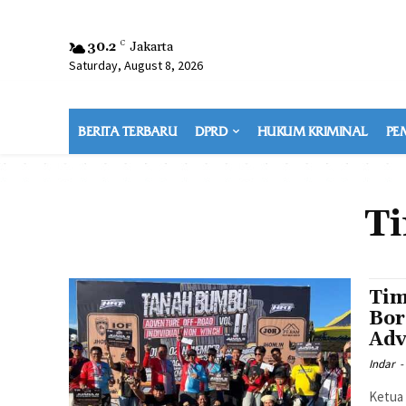
30.2
C
Jakarta
Saturday, August 8, 2026
BERITA TERBARU
DPRD
HUKUM KRIMINAL
PE
T
Tim
Bor
Adv
Indar
-
Ketua 