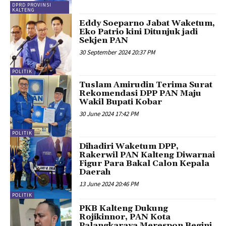
DPRD PROVINSI
KALTENG
Eddy Soeparno Jabat Waketum,
Eko Patrio kini Ditunjuk jadi
Sekjen PAN
30 September 2024 20:37 PM
POLITIK
Tuslam Amirudin Terima Surat
Rekomendasi DPP PAN Maju
Wakil Bupati Kobar
30 June 2024 17:42 PM
POLITIK
Dihadiri Waketum DPP,
Rakerwil PAN Kalteng Diwarnai
Figur Para Bakal Calon Kepala
Daerah
13 June 2024 20:46 PM
POLITIK
PKB Kalteng Dukung
Rojikinnor, PAN Kota
Palangkaraya Merespon Begini