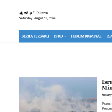
28.9
C
Jakarta
Saturday, August 8, 2026
BERITA TERBARU
DPRD
HUKUM KRIMINAL
PE
Isr
Min
Hendry
Pranci
Perser