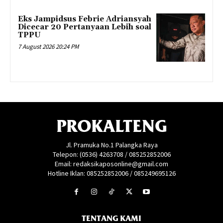
Eks Jampidsus Febrie Adriansyah
Dicecar 20 Pertanyaan Lebih soal
TPPU
7 August 2026 20:24 PM
PROKALTENG
Jl. Pramuka No.1 Palangka Raya
Telepon: (0536) 4263708 / 085252852006
Email: redaksikaposonline@gmail.com
Hotline Iklan: 085252852006 / 085249695126
TENTANG KAMI