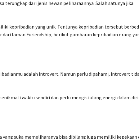
sa terungkap dari jenis hewan peliharaannya. Salah satunya jika
iki kepribadian yang unik. Tentunya kepribadian tersebut berbe
r dari laman Furiendship, berikut gambaran kepribadian orang ya
badianmu adalah introvert. Namun perlu dipahami, introvert tid
menikmati waktu sendiri dan perlu mengisi ulang energi dalam dir
 yang suka memeliharanya bisa dibilang juga memiliki kepekaan