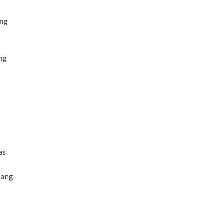
ang
ng
as
tang