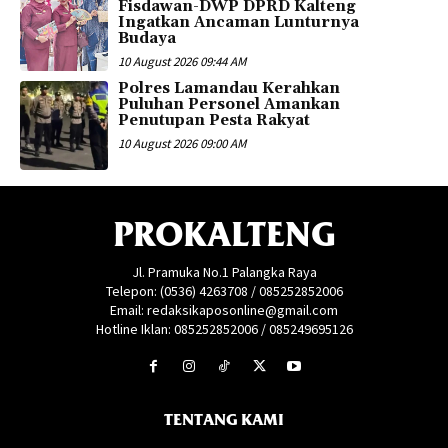
Fisdawan-DWP DPRD Kalteng
Ingatkan Ancaman Lunturnya
Budaya
10 August 2026 09:44 AM
Polres Lamandau Kerahkan
Puluhan Personel Amankan
Penutupan Pesta Rakyat
10 August 2026 09:00 AM
PROKALTENG
Jl. Pramuka No.1 Palangka Raya
Telepon: (0536) 4263708 / 085252852006
Email: redaksikaposonline@gmail.com
Hotline Iklan: 085252852006 / 085249695126
TENTANG KAMI