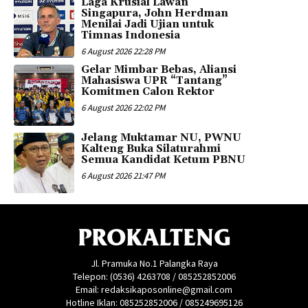
Laga Krusial Lawan
Singapura, John Herdman
Menilai Jadi Ujian untuk
Timnas Indonesia
6 August 2026 22:28 PM
Gelar Mimbar Bebas, Aliansi
Mahasiswa UPR “Tantang”
Komitmen Calon Rektor
6 August 2026 22:02 PM
Jelang Muktamar NU, PWNU
Kalteng Buka Silaturahmi
Semua Kandidat Ketum PBNU
6 August 2026 21:47 PM
PROKALTENG
Jl. Pramuka No.1 Palangka Raya
Telepon: (0536) 4263708 / 085252852006
Email: redaksikaposonline@gmail.com
Hotline Iklan: 085252852006 / 085249695126