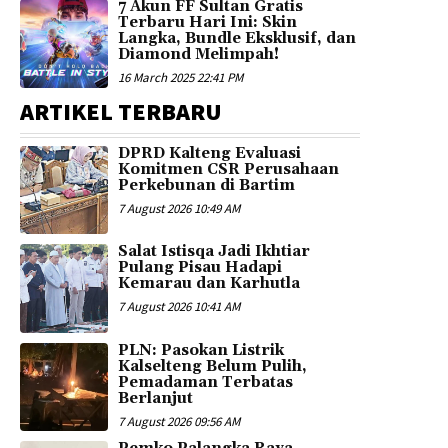
7 Akun FF Sultan Gratis
Terbaru Hari Ini: Skin
Langka, Bundle Eksklusif, dan
Diamond Melimpah!
16 March 2025 22:41 PM
ARTIKEL TERBARU
DPRD Kalteng Evaluasi
Komitmen CSR Perusahaan
Perkebunan di Bartim
7 August 2026 10:49 AM
Salat Istisqa Jadi Ikhtiar
Pulang Pisau Hadapi
Kemarau dan Karhutla
7 August 2026 10:41 AM
PLN: Pasokan Listrik
Kalselteng Belum Pulih,
Pemadaman Terbatas
Berlanjut
7 August 2026 09:56 AM