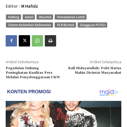
Editor :
M Hafidz
Kalteng
kalsel
#buntok
Pemadaman Listrik
Sistem Kelistrikan Kalimantan
PLN Buntok
Gangguan PLTGU
Artikel Sebelumnya
Artikel Selanjutnya
Pegadaian Dukung
Rafi Hidayatullah: Polri Harus
Peningkatan Kualitas Pers
Makin Dicintai Masyarakat
Melalui Penyelenggaraan UKW