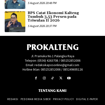
5 August 2026 20:48 PM
BPS Catat Ekonomi Kalteng
Tumbuh 3,53 Persen pada
Triwulan II 2026
5 August 2026 20:37 PM
PROKALTENG
Jl. Pramuka No.1 Palangka Raya
Telepon: (0536) 4263708 / 085252852006
Email: redaksikaposonline@gmail.com
Hotline Iklan: 085252852006 / 085249695126
TENTANG KAMI
REDAKSI
PEDOMAN MEDIA SIBER
PRIVACY POLICY
DIGITAL E-PAPER