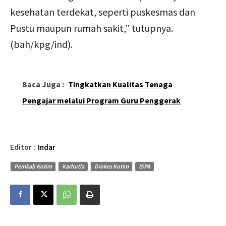
kesehatan terdekat, seperti puskesmas dan
Pustu maupun rumah sakit,” tutupnya.
(bah/kpg/ind).
Baca Juga :
Tingkatkan Kualitas Tenaga
Pengajar melalui Program Guru Penggerak
Editor :
Indar
Pemkab Kotim
Karhutla
Dinkes Kotim
ISPA