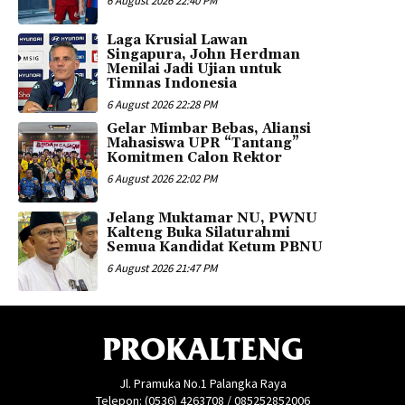
6 August 2026 22:40 PM
Laga Krusial Lawan
Singapura, John Herdman
Menilai Jadi Ujian untuk
Timnas Indonesia
6 August 2026 22:28 PM
Gelar Mimbar Bebas, Aliansi
Mahasiswa UPR “Tantang”
Komitmen Calon Rektor
6 August 2026 22:02 PM
Jelang Muktamar NU, PWNU
Kalteng Buka Silaturahmi
Semua Kandidat Ketum PBNU
6 August 2026 21:47 PM
PROKALTENG
Jl. Pramuka No.1 Palangka Raya
Telepon: (0536) 4263708 / 085252852006