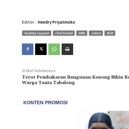
Editor :
Hendry Priyatmoko
Kualitas Layanan
Chef Arnold
MBG
Juknis
BGN
Artikel Sebelumnya
Teror Pembakaran Bangunan Kosong Bikin R
Warga Tanta Tabalong