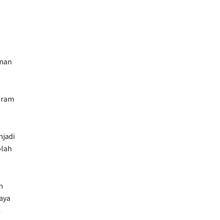
unan
gram
njadi
olah
n
aya
h