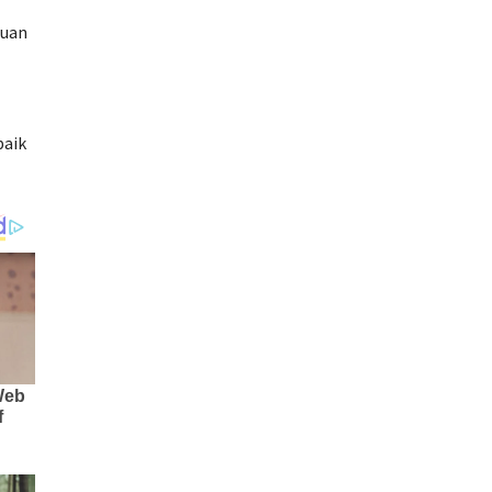
tuan
baik