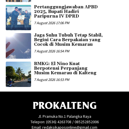
Pertanggungjawaban APBD
2025, Bupati Hadiri
Paripurna IV DPRD
7 August 2026 17:06 PM
Jaga Suhu Tubuh Tetap Stabil,
Begini Cara Berpakaian yang
Cocok di Musim Kemarau
7 August 2026 16:54 PM
BMKG: El Nino Kuat
Berpotensi Perpanjang
Musim Kemarau di Kalteng
7 August 2026 16:53 PM
PROKALTENG
Jl. Pramuka No.1 Palangka Raya
Telepon: (0536) 4263708 / 085252852006
Email: redaksikaposonline@gmail.com