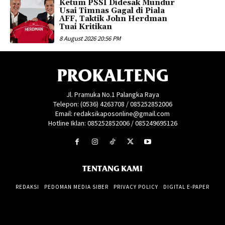
Ketum PSSI Didesak Mundur
Usai Timnas Gagal di Piala
AFF, Taktik John Herdman
Tuai Kritikan
8 August 2026 20:56 PM
PROKALTENG
Jl. Pramuka No.1 Palangka Raya
Telepon: (0536) 4263708 / 085252852006
Email: redaksikaposonline@gmail.com
Hotline Iklan: 085252852006 / 085249695126
TENTANG KAMI
REDAKSI
PEDOMAN MEDIA SIBER
PRIVACY POLICY
DIGITAL E-PAPER