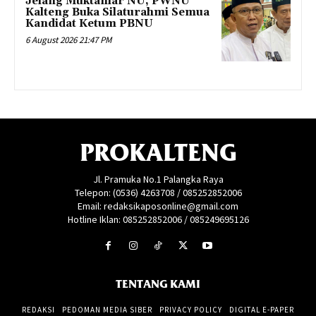
Jelang Muktamar NU, PWNU
Kalteng Buka Silaturahmi Semua
Kandidat Ketum PBNU
6 August 2026 21:47 PM
PROKALTENG
Jl. Pramuka No.1 Palangka Raya
Telepon: (0536) 4263708 / 085252852006
Email: redaksikaposonline@gmail.com
Hotline Iklan: 085252852006 / 085249695126
TENTANG KAMI
REDAKSI
PEDOMAN MEDIA SIBER
PRIVACY POLICY
DIGITAL E-PAPER