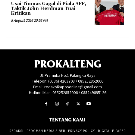
Usai Timnas Gagal di Piala AFF,
Taktik John Herdman Tuai
Kritikan
8 August 2026 20:56 PM
PROKALTENG
Jl. Pramuka No.1 Palangka Raya
Telepon: (0536) 4263708 / 085252852006
Email: redaksikaposonline@gmail.com
Hotline Iklan: 085252852006 / 085249695126
TENTANG KAMI
REDAKSI
PEDOMAN MEDIA SIBER
PRIVACY POLICY
DIGITAL E-PAPER