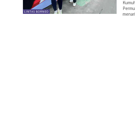
Kumuh
Permuk
LINTAS BORNEO
menari