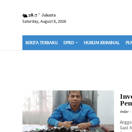
28.7
C
Jakarta
Saturday, August 8, 2026
BERITA TERBARU
DPRD
HUKUM KRIMINAL
PE
Inv
Pem
Indar
-
Anggo
Gaol. 