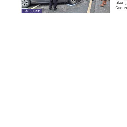
tikun
Gunung
PROHUKRIM