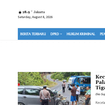
28.9
C
Jakarta
Saturday, August 8, 2026
BERITA TERBARU
DPRD
HUKUM KRIMINAL
PE
Kec
Pal
Tig
Eko Sup
Kecela