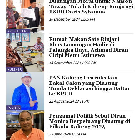
Dukungan Moral untuk Nahson
Taway, Tokoh Kalteng Kunjungi
RSUD Doris Sylvanus
10 December 2024 13:05 PM
PRO KALTENG
Rumah Makan Sate Rinjani
Khas Lamongan Hadir di
Palangka Raya, Achmad Diran
Cicipi Menu Istimewa
13 September 2024 16:03 PM
KULINER
PAN Kalteng Instruksikan
Bakal Calon yang Diusung
Tunda Deklarasi hingga Daftar
ke KPUD
22 August 2024 13:11 PM
POLITIK
Pengamat Politik Sebut Diran –
Monica Berpeluang Diusung di
Pilkada Kalteng 2024
25 June 2024 15:24 PM