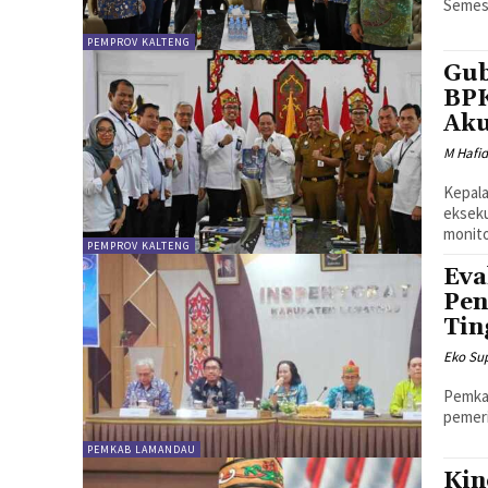
Semes
PEMPROV KALTENG
Gub
BPK
Aku
M Hafi
Kepala BP
ekseku
monito
PEMPROV KALTENG
Eva
Pen
Tin
Eko Sup
Pemkab
pemeri
PEMKAB LAMANDAU
Kin