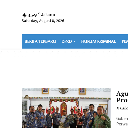
35.9
C
Jakarta
Saturday, August 8, 2026
BERITA TERBARU
DPRD
HUKUM KRIMINAL
PE
Agu
Pro
M Hafi
Gubern
Perwa