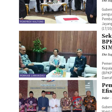
Eko Sup
Gubern
pengu
Pemban
PEMPROV KALTENG
Jayang
(17/10
Sek
BPK
SI
Eko Sup
Pemer
Kepal
(BPKP)
PEMKAB LAMANDAU
Daera
Pem
Efi
Indar
-
Gubern
Wakil 