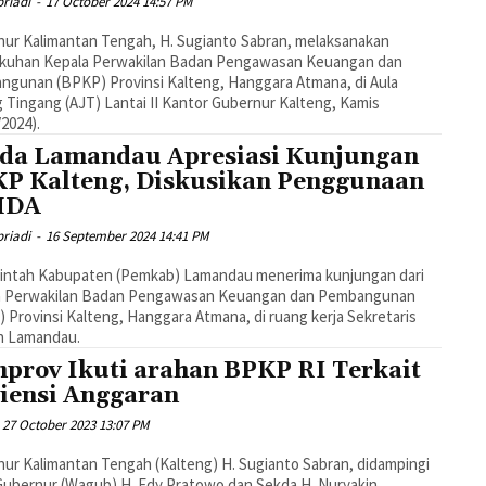
riadi
-
17 October 2024 14:57 PM
ur Kalimantan Tengah, H. Sugianto Sabran, melaksanakan
kuhan Kepala Perwakilan Badan Pengawasan Keuangan dan
gunan (BPKP) Provinsi Kalteng, Hanggara Atmana, di Aula
 Tingang (AJT) Lantai II Kantor Gubernur Kalteng, Kamis
/2024).
da Lamandau Apresiasi Kunjungan
P Kalteng, Diskusikan Penggunaan
MDA
riadi
-
16 September 2024 14:41 PM
intah Kabupaten (Pemkab) Lamandau menerima kunjungan dari
a Perwakilan Badan Pengawasan Keuangan dan Pembangunan
 Provinsi Kalteng, Hanggara Atmana, di ruang kerja Sekretaris
h Lamandau.
prov Ikuti arahan BPKP RI Terkait
siensi Anggaran
27 October 2023 13:07 PM
ur Kalimantan Tengah (Kalteng) H. Sugianto Sabran, didampingi
Gubernur (Wagub) H. Edy Pratowo dan Sekda H. Nuryakin,