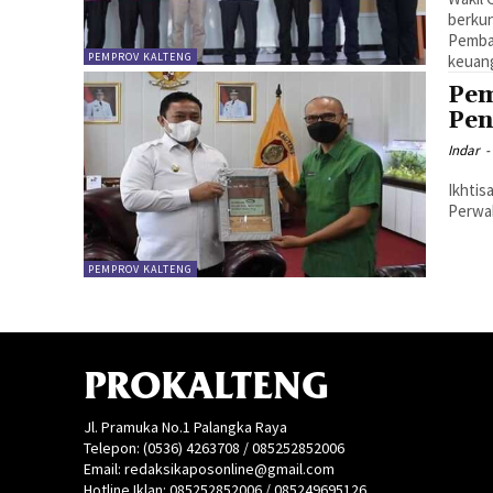
berku
Pemba
PEMPROV KALTENG
keuan
Pem
Pen
Indar
-
Ikhtis
Perwak
PEMPROV KALTENG
PROKALTENG
Jl. Pramuka No.1 Palangka Raya
Telepon: (0536) 4263708 / 085252852006
Email: redaksikaposonline@gmail.com
Hotline Iklan: 085252852006 / 085249695126