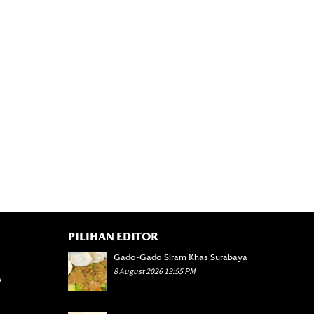
PILIHAN EDITOR
17
Gado-Gado Siram Khas Surabaya
1147
8 August 2026 13:55 PM
A
3430
972
40