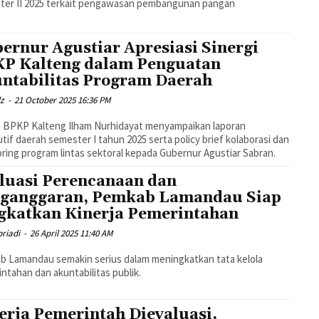
ter II 2025 terkait pengawasan pembangunan pangan
ernur Agustiar Apresiasi Sinergi
P Kalteng dalam Penguatan
ntabilitas Program Daerah
dz
-
21 October 2025 16:36 PM
KP Kalteng Ilham Nurhidayat menyampaikan laporan
tif daerah semester I tahun 2025 serta policy brief kolaborasi dan
ring program lintas sektoral kepada Gubernur Agustiar Sabran.
luasi Perencanaan dan
ganggaran, Pemkab Lamandau Siap
gkatkan Kinerja Pemerintahan
riadi
-
26 April 2025 11:40 AM
 Lamandau semakin serius dalam meningkatkan tata kelola
ntahan dan akuntabilitas publik.
erja Pemerintah Dievaluasi,