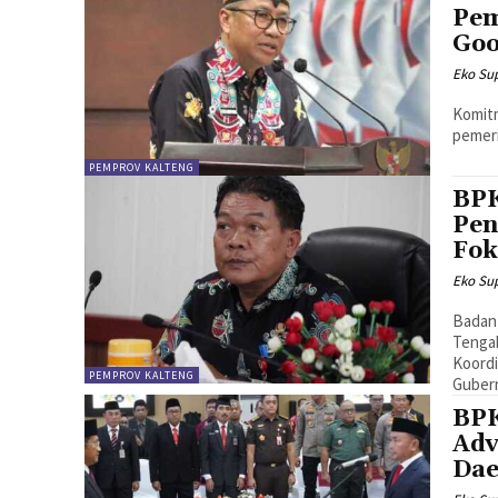
Pem
Goo
Eko Sup
Komit
pemeri
PEMPROV KALTENG
BPK
Pen
Fok
Eko Sup
Badan
Tenga
Koordi
PEMPROV KALTENG
Gubern
BPK
Adv
Dae