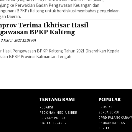
njung ke Perwakilan Badan Pengawasan Keuangan dan
ngunan (BPKP) Kalteng untuk berdiskusi membahas pengelolaan
gan Daerah.
prov Terima Ikhtisar Hasil
gawasan BPKP Kalteng
3 March 2022 12:09 PM
ar Hasil Pengawasan BPKP Kalteng Tahun 2021 Diserahkan Kepala
ilan BPKP Provinsi Kalimantan Tengah
TENTANG KAMI
POPULAR
PROSTYLE
REDAKSI
SERBA SERBI
PEDOMAN MEDIA SIBER
DPRD PALANGKARAY
PRIVACY POLICY
PEMKAB KAPUAS
DIGITAL E-PAPER
BERITA