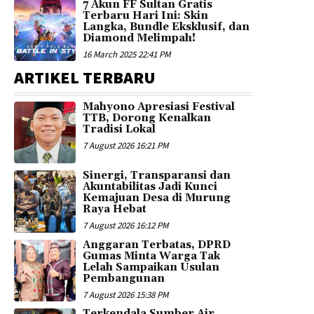
7 Akun FF Sultan Gratis
Terbaru Hari Ini: Skin
Langka, Bundle Eksklusif, dan
Diamond Melimpah!
16 March 2025 22:41 PM
ARTIKEL TERBARU
Mahyono Apresiasi Festival
TTB, Dorong Kenalkan
Tradisi Lokal
7 August 2026 16:21 PM
Sinergi, Transparansi dan
Akuntabilitas Jadi Kunci
Kemajuan Desa di Murung
Raya Hebat
7 August 2026 16:12 PM
Anggaran Terbatas, DPRD
Gumas Minta Warga Tak
Lelah Sampaikan Usulan
Pembangunan
7 August 2026 15:38 PM
Terkendala Sumber Air,