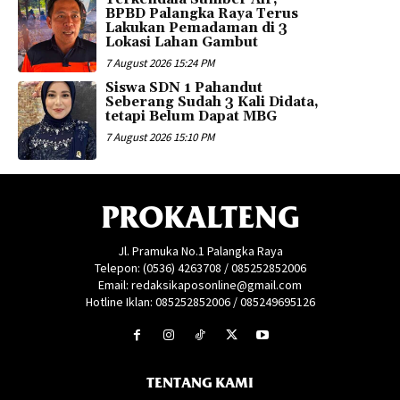
BPBD Palangka Raya Terus
Lakukan Pemadaman di 3
Lokasi Lahan Gambut
7 August 2026 15:24 PM
Siswa SDN 1 Pahandut
Seberang Sudah 3 Kali Didata,
tetapi Belum Dapat MBG
7 August 2026 15:10 PM
PROKALTENG
Jl. Pramuka No.1 Palangka Raya
Telepon: (0536) 4263708 / 085252852006
Email: redaksikaposonline@gmail.com
Hotline Iklan: 085252852006 / 085249695126
TENTANG KAMI