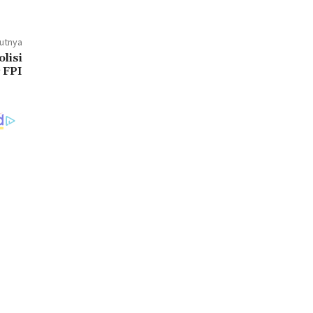
jutnya
lisi
 FPI