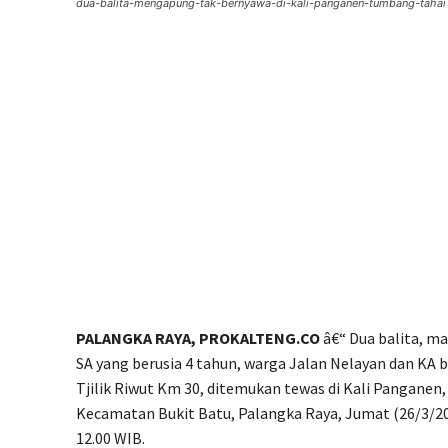
dua-balita-mengapung-tak-bernyawa-di-kali-panganen-tumbang-tahai
PALANGKA RAYA, PROKALTENG.CO
â€“ Dua balita, ma
SA yang berusia 4 tahun, warga Jalan Nelayan dan KA b
Tjilik Riwut Km 30, ditemukan tewas di Kali Panganen
Kecamatan Bukit Batu, Palangka Raya, Jumat (26/3/202
12.00 WIB.