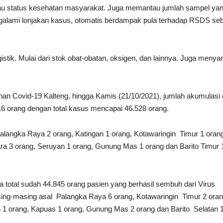
u status kesehatan masyarakat. Juga memantau jumlah sampel ya
ngalami lonjakan kasus, otomatis berdampak pula terhadap RSDS se
gistik. Mulai dari stok obat-obatan, oksigen, dan lainnya. Juga menya
an Covid-19 Kalteng, hingga Kamis (21/10/2021), jumlah akumulasi 
16 orang dengan total kasus mencapai 46.528 orang.
alangka Raya 2 orang, Katingan 1 orang, Kotawaringin Timur 1 oran
a 3 orang, Seruyan 1 orang, Gunung Mas 1 orang dan Barito Timur 
total sudah 44.845 orang pasien yang berhasil sembuh dari Virus
ing-masing asal Palangka Raya 6 orang, Kotawaringin Timur 2 oran
 1 orang, Kapuas 1 orang, Gunung Mas 2 orang dan Barito Selatan 