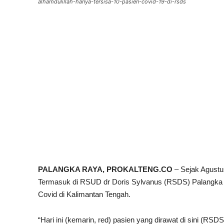
alhamdulillah-hanya-tersisa-10-pasien-covid-19-di-rsds
PALANGKA RAYA, PROKALTENG.CO
– Sejak Agustu
Termasuk di RSUD dr Doris Sylvanus (RSDS) Palangka 
Covid di Kalimantan Tengah.
“Hari ini (kemarin, red) pasien yang dirawat di sini (R