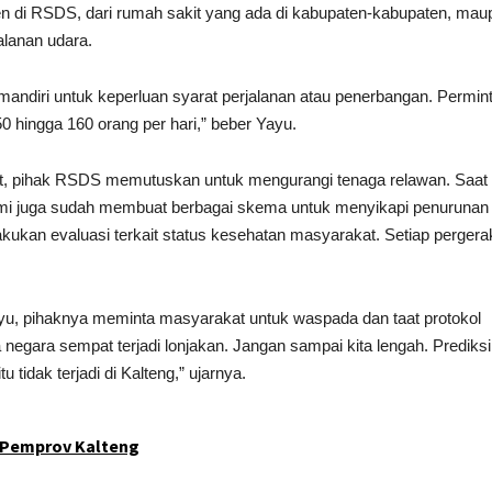
n di RSDS, dari rumah sakit yang ada di kabupaten-kabupaten, mau
alanan udara.
 mandiri untuk keperluan syarat perjalanan atau penerbangan. Permin
 hingga 160 orang per hari,” beber Yayu.
t, pihak RSDS memutuskan untuk mengurangi tenaga relawan. Saat i
ami juga sudah membuat berbagai skema untuk menyikapi penurunan
kukan evaluasi terkait status kesehatan masyarakat. Setiap perger
 Yayu, pihaknya meminta masyarakat untuk waspada dan taat protokol
 negara sempat terjadi lonjakan. Jangan sampai kita lengah. Prediksi
tidak terjadi di Kalteng,” ujarnya.
s Pemprov Kalteng